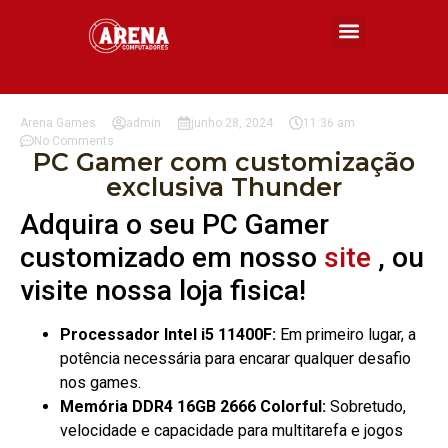
Arena Games
admin
junho 28, 2024
11:36 am
No Comments
PC Gamer com customização
exclusiva Thunder
Adquira o seu PC Gamer
customizado em nosso
site
, ou
visite nossa loja fisica!
Processador Intel i5 11400F:
Em primeiro lugar, a
potência necessária para encarar qualquer desafio
nos games.
Memória DDR4 16GB 2666 Colorful:
Sobretudo,
velocidade e capacidade para multitarefa e jogos